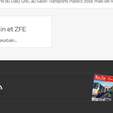
aine du Daily GNC au Salon Transports Publics 2018, mais les 
in et ZFE
erurbain,…