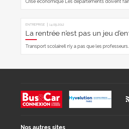
Crise économique Les départements doivent fair
ENTREPRISE
14.09.2012
La rentrée n’est pas un jeu d’e
Transport scolaireIl n’y a pas que les professeur
Nos autres sites