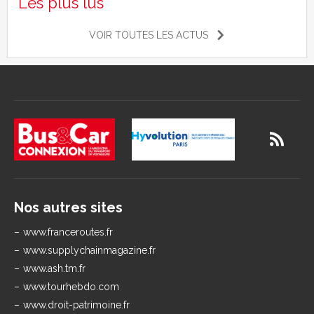
Les plus lus
VOIR TOUTES LES ACTUS
Nos autres sites
www.franceroutes.fr
www.supplychainmagazine.fr
www.ash.tm.fr
www.tourhebdo.com
www.droit-patrimoine.fr