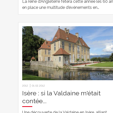
La reine d’Angleterre fêtera cette année les 60 a
en place une multitude d’événements en…
2012
01.02.2012
Isère : si la Valdaine m'était
contée...
Une découverte de la Valdaine en Isère, alliant