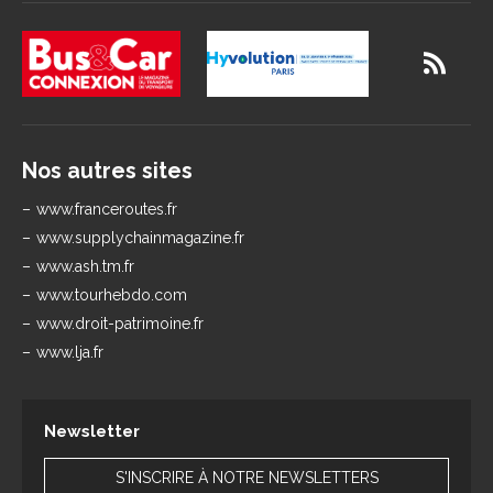
Nos autres sites
www.franceroutes.fr
www.supplychainmagazine.fr
www.ash.tm.fr
www.tourhebdo.com
www.droit-patrimoine.fr
www.lja.fr
Newsletter
S'INSCRIRE À NOTRE NEWSLETTERS