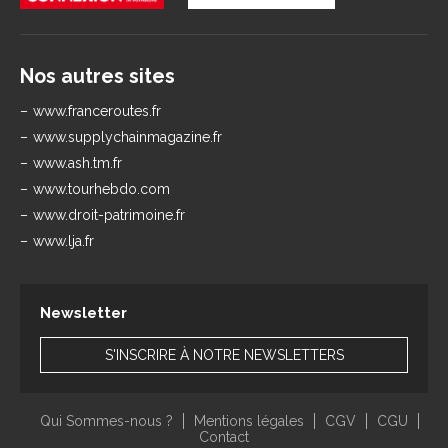
Nos autres sites
www.franceroutes.fr
www.supplychainmagazine.fr
www.ash.tm.fr
www.tourhebdo.com
www.droit-patrimoine.fr
www.lja.fr
Newsletter
S'INSCRIRE À NOTRE NEWSLETTERS
Qui Sommes-nous ?
Mentions légales
CGV
CGU
Contact