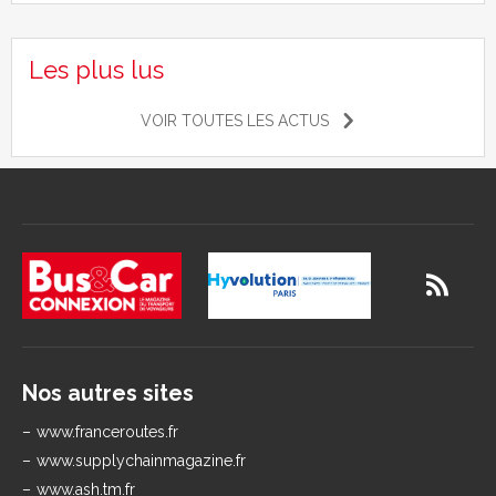
Les plus lus
VOIR TOUTES LES ACTUS
Nos autres sites
www.franceroutes.fr
www.supplychainmagazine.fr
www.ash.tm.fr