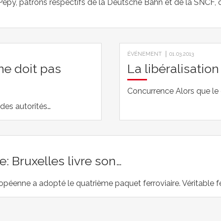
epy, patrons respectifs de la Deutsche Bahn et de la SNCF, on
ÉVÉNEMENT
01.03.2013
ne doit pas
La libéralisatio
Concurrence Alors que le 
des autorités…
: Bruxelles livre son…
opéenne a adopté le quatrième paquet ferroviaire. Véritable fe