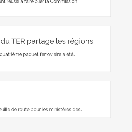
t réussi à faire plier la Commission
n du TER partage les régions
quatrième paquet ferroviaire a été…
uille de route pour les ministères des…