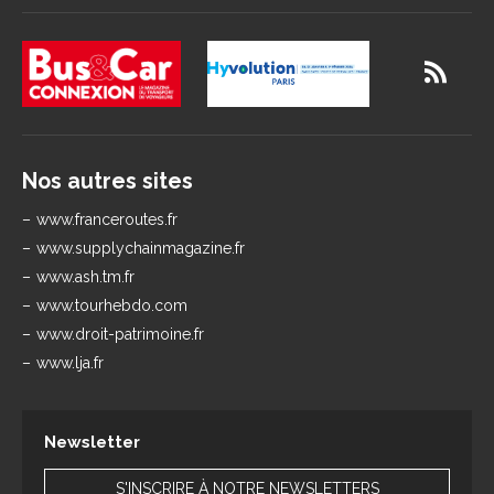
Nos autres sites
www.franceroutes.fr
www.supplychainmagazine.fr
www.ash.tm.fr
www.tourhebdo.com
www.droit-patrimoine.fr
www.lja.fr
Newsletter
S'INSCRIRE À NOTRE NEWSLETTERS