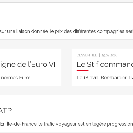
ur une liaison donnée, le prix des différentes compagnies aéri
L’ESSENTIEL
29.04.2016
igne de l’Euro VI
Le Stif command
x normes Euro!…
Le 18 avril, Bombardier T
RATP
En Île-de-France, le trafic voyageur est en légère progressio