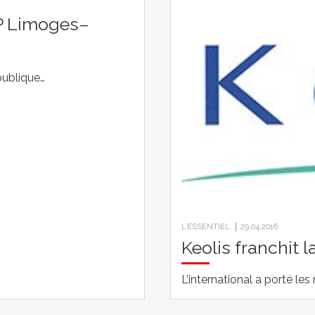
UP Limoges–
 publique…
L’ESSENTIEL
29.04.2016
Keolis franchit 
L’international a porté le