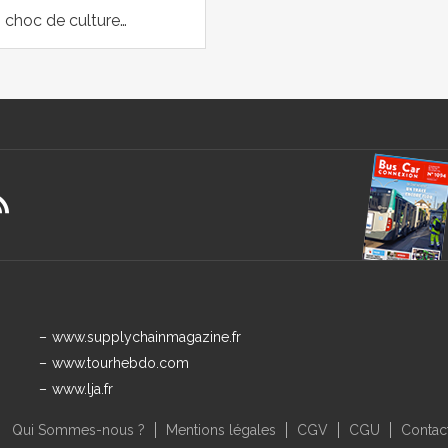
 choc de culture…
www.supplychainmagazine.fr
www.tourhebdo.com
www.lja.fr
Qui Sommes-nous ?
Mentions légales
CGV
CGU
Contac