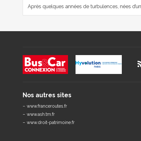
Après quelques années de turbulences, nées d’un
Nos autres sites
www.franceroutes.fr
www.ash.tm.fr
www.droit-patrimoine.fr