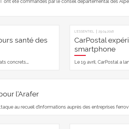
T ont été commandés par le conseil départemental des Alpes-
L’ESSENTIEL
29.04.2016
ours santé des
CarPostal expéri
smartphone
ats concrets.…
Le 19 avril, CarPostal a l
our l’Arafer
’attaque au recueil d’informations auprès des entreprises ferr