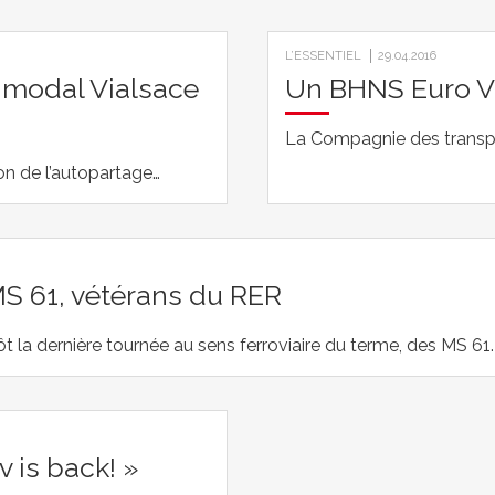
L’ESSENTIEL
29.04.2016
timodal Vialsace
Un BHNS Euro VI
La Compagnie des transpo
ion de l’autopartage…
MS 61, vétérans du RER
lutôt la dernière tournée au sens ferroviaire du terme, des MS 61
 is back! »