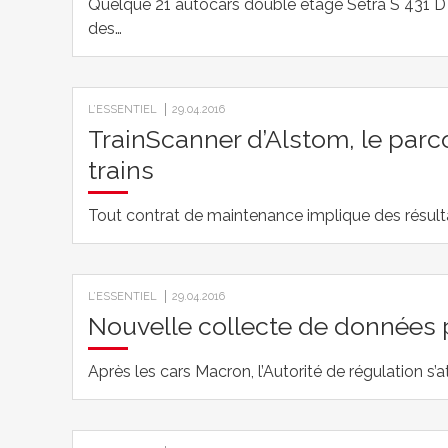
Quelque 21 autocars double étage Setra S 431 D
des…
L’ESSENTIEL
29.04.2016
TrainScanner d’Alstom, le parc
trains
Tout contrat de maintenance implique des résult
L’ESSENTIEL
29.04.2016
Nouvelle collecte de données p
Après les cars Macron, l’Autorité de régulation s